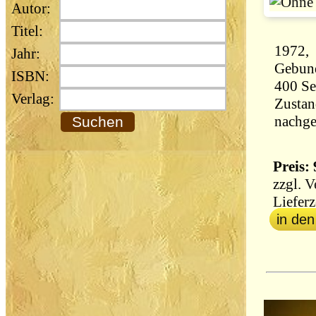
Autor:
Titel:
1972, 
Jahr:
Gebun
ISBN:
Verlag:
Zustan
Preis: 
zzgl.
V
Lieferz
in de