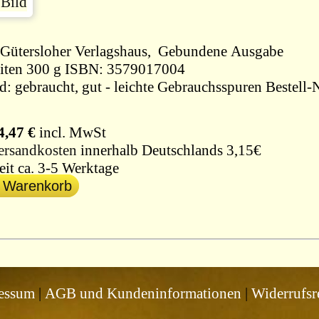
1980, Gütersloher Verlagshaus, Gebundene Ausgabe
165 Seiten 300 g ISBN: 3579017004
d: gebraucht, gut - leichte Gebrauchsspuren Bestell-
4,47 €
incl. MwSt
ersandkosten
innerhalb Deutschlands 3,15€
eit ca. 3-5 Werktage
n Warenkorb
essum
|
AGB und Kundeninformationen
|
Widerrufsr