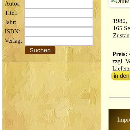
Autor:
Titel:
Jahr:
ISBN:
Zustan
Verlag:
Preis: 
zzgl.
V
Lieferz
in de
Impr