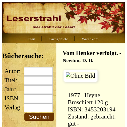
|
|
Start
Sachgebiete
Warenkorb
Vom Henker verfolgt.
-
Büchersuche:
Newton, D. B.
Autor:
Titel:
Jahr:
1977, Heyne,
ISBN:
Broschiert 120 g
Verlag:
ISBN: 3453203194
Zustand: gebraucht,
gut -