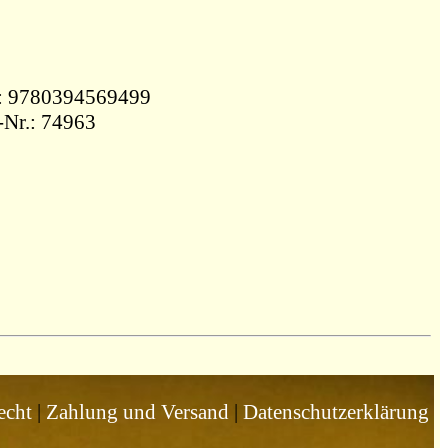
 g ISBN: 9780394569499
chutzumschlag berieben, Bestell-Nr.: 74963
echt
|
Zahlung und Versand
|
Datenschutzerklärung