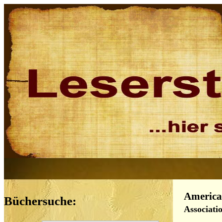
American
Büchersuche:
Associati