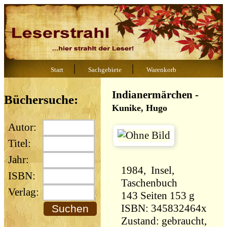
|
|
Start
Sachgebiete
Warenkorb
Indianermärchen
-
Büchersuche:
Kunike, Hugo
Autor:
Titel:
Jahr:
1984, Insel,
ISBN:
Taschenbuch
Verlag:
143 Seiten 153 g
ISBN: 345832464x
Zustand: gebraucht,