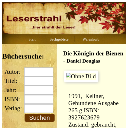
|
|
Start
Sachgebiete
Warenkorb
Die Königin der Bienen
Büchersuche:
-
Daniel Douglas
Autor:
Titel:
Jahr:
1991, Kellner,
ISBN:
Gebundene Ausgabe
Verlag:
265 g ISBN:
3927623679
Zustand: gebraucht,