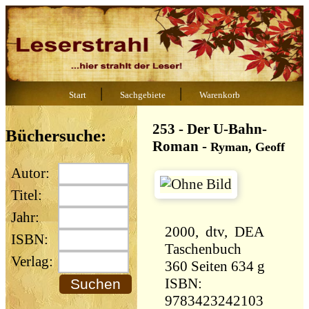
|
|
Start
Sachgebiete
Warenkorb
253 - Der U-Bahn-
Büchersuche:
Roman
-
Ryman, Geoff
Autor:
Titel:
Jahr:
2000, dtv, DEA
ISBN:
Taschenbuch
Verlag:
360 Seiten 634 g
ISBN:
9783423242103