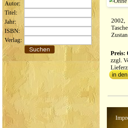
Autor:
Titel:
2002, 
Jahr:
Tasch
ISBN:
Zustan
Verlag:
Preis: 
zzgl.
V
Lieferz
in de
Impr