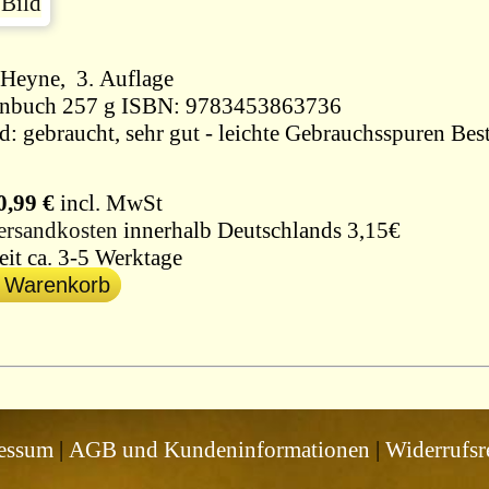
Heyne, 3. Auflage
enbuch 257 g ISBN: 9783453863736
d: gebraucht, sehr gut - leichte Gebrauchsspuren Bes
0,99 €
incl. MwSt
ersandkosten
innerhalb Deutschlands 3,15€
eit ca. 3-5 Werktage
n Warenkorb
essum
|
AGB und Kundeninformationen
|
Widerrufsr