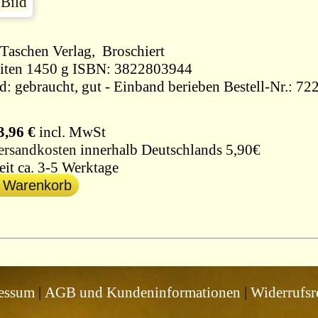
1989, Taschen Verlag, Broschiert
239 Seiten 1450 g ISBN: 3822803944
d: gebraucht, gut - Einband berieben Bestell-Nr.: 72
3,96 €
incl. MwSt
ersandkosten
innerhalb Deutschlands 5,90€
eit ca. 3-5 Werktage
n Warenkorb
essum
|
AGB und Kundeninformationen
|
Widerrufsr