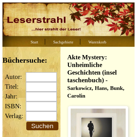
|
|
Start
Sachgebiete
Warenkorb
Akte Mystery:
Büchersuche:
Unheimliche
Geschichten (insel
Autor:
taschenbuch)
-
Titel:
Sarkowicz, Hans, Bunk,
Carolin
Jahr:
ISBN:
Verlag: