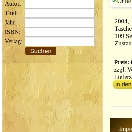
Autor:
Titel:
2004, 
Jahr:
Tasch
ISBN:
Verlag:
Zustan
Preis: 
zzgl.
V
Lieferz
in de
Impr