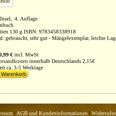
Insel, 4. Auflage
enbuch
109 Seiten 130 g ISBN: 9783458338918
d: gebraucht, sehr gut - Mängelexemplar, leichte Lag
0,99 €
incl. MwSt
ersandkosten
innerhalb Deutschlands 2,15€
eit ca. 3-5 Werktage
n Warenkorb
essum
|
AGB und Kundeninformationen
|
Widerrufsr