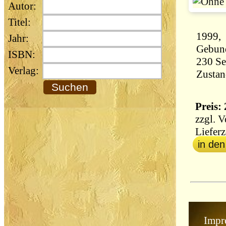
Autor:
Titel:
1999, 
Jahr:
Gebun
ISBN:
Verlag:
Zustan
Preis: 
zzgl.
V
Lieferz
in de
Impr