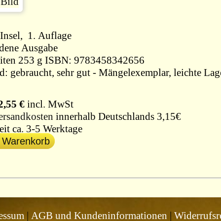
Insel, 1. Auflage
dene Ausgabe
230 Seiten 253 g ISBN: 9783458342656
d: gebraucht, sehr gut - Mängelexemplar, leichte Lag
2,55 €
incl. MwSt
ersandkosten
innerhalb Deutschlands 3,15€
eit ca. 3-5 Werktage
n Warenkorb
essum
|
AGB und Kundeninformationen
|
Widerrufsr