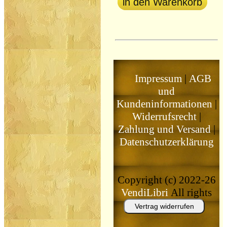
in den Warenkorb
Impressum
|
AGB
und
Kundeninformationen
|
Widerrufsrecht
|
Zahlung und Versand
|
Datenschutzerklärung
Copyright (c) 2022-26
VendiLibri
All rights
reserved
Vertrag widerrufen