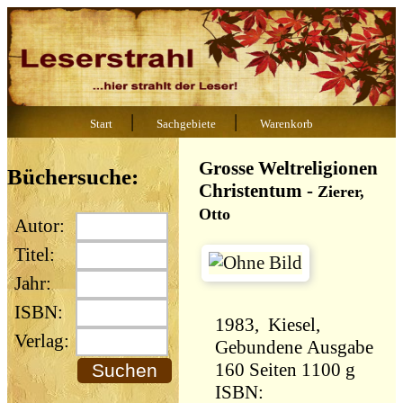
|
|
Start
Sachgebiete
Warenkorb
Grosse Weltreligionen
Büchersuche:
Christentum
-
Zierer,
Otto
Autor:
Titel:
Jahr:
ISBN:
1983, Kiesel,
Verlag:
Gebundene Ausgabe
160 Seiten 1100 g
ISBN: