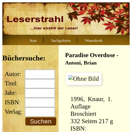
|
|
Start
Sachgebiete
Warenkorb
Paradise Overdose
-
Büchersuche:
Antoni, Brian
Autor:
Titel:
Jahr:
1996, Knaur, 1.
ISBN:
Auflage
Verlag:
Broschiert
332 Seiten 217 g
ISBN: