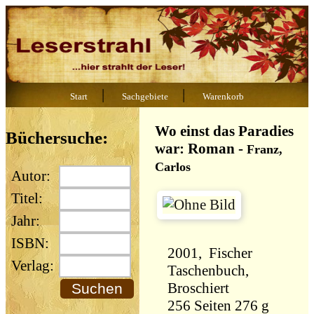
|
|
Start
Sachgebiete
Warenkorb
Wo einst das Paradies
Büchersuche:
war: Roman
-
Franz,
Carlos
Autor:
Titel:
Jahr:
ISBN:
2001, Fischer
Verlag:
Taschenbuch,
Broschiert
256 Seiten 276 g