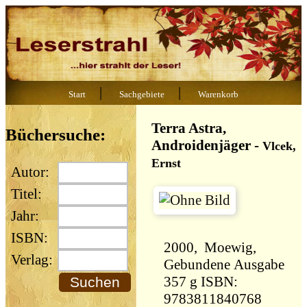
|
|
Start
Sachgebiete
Warenkorb
Terra Astra,
Büchersuche:
Androidenjäger
-
Vlcek,
Ernst
Autor:
Titel:
Jahr:
ISBN:
2000, Moewig,
Verlag:
Gebundene Ausgabe
357 g ISBN:
9783811840768