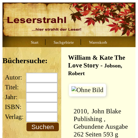
|
|
Start
Sachgebiete
Warenkorb
William & Kate The
Büchersuche:
Love Story
-
Jobson,
Robert
Autor:
Titel:
Jahr:
ISBN:
2010, John Blake
Verlag:
Publishing ,
Gebundene Ausgabe
262 Seiten 593 g