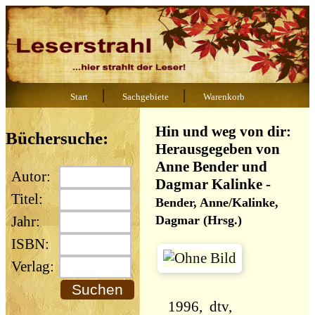
|
|
Start
Sachgebiete
Warenkorb
Hin und weg von dir:
Büchersuche:
Herausgegeben von
Anne Bender und
Autor:
Dagmar Kalinke
-
Titel:
Bender, Anne/Kalinke,
Dagmar (Hrsg.)
Jahr:
ISBN:
Verlag:
1996, dtv,