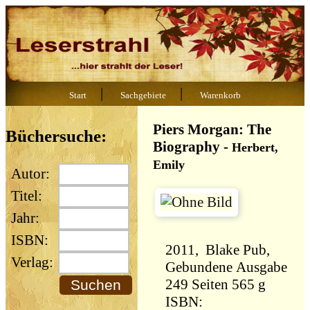
|
|
Start
Sachgebiete
Warenkorb
Piers Morgan: The
Büchersuche:
Biography
-
Herbert,
Emily
Autor:
Titel:
Jahr:
ISBN:
2011, Blake Pub,
Verlag:
Gebundene Ausgabe
249 Seiten 565 g
ISBN: