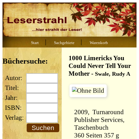
|
|
Start
Sachgebiete
Warenkorb
1000 Limericks You
Büchersuche:
Could Never Tell Your
Mother
-
Swale, Rudy A
Autor:
Titel:
Jahr:
ISBN:
2009, Turnaround
Verlag:
Publisher Services,
Taschenbuch
360 Seiten 357 g