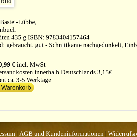
Bastei-Lübbe,
enbuch
416 Seiten 435 g ISBN: 9783404157464
d: gebraucht, gut - Schnittkante nachgedunkelt, Einb
0,99 €
incl. MwSt
ersandkosten
innerhalb Deutschlands 3,15€
eit ca. 3-5 Werktage
n Warenkorb
essum
|
AGB und Kundeninformationen
|
Widerrufsr