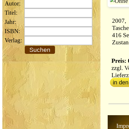
Autor:
Titel:
2007, 
Jahr:
Tasch
ISBN:
Verlag:
Zustan
Preis: 
zzgl.
V
Lieferz
in de
Impr