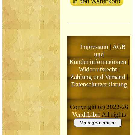
in den Warenkorb
Impressum
|
AGB
und
Kundeninformationen
|
Widerrufsrecht
|
Zahlung und Versand
|
Datenschutzerklärung
Copyright (c) 2022-26
VendiLibri
All rights
reserved
Vertrag widerrufen