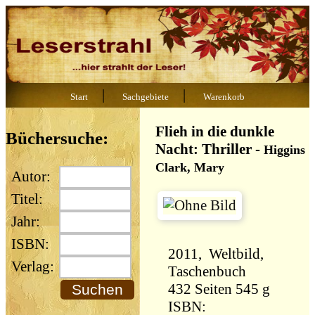
|
|
Start
Sachgebiete
Warenkorb
Flieh in die dunkle
Büchersuche:
Nacht: Thriller
-
Higgins
Clark, Mary
Autor:
Titel:
Jahr:
ISBN:
2011, Weltbild,
Verlag:
Taschenbuch
432 Seiten 545 g
ISBN: