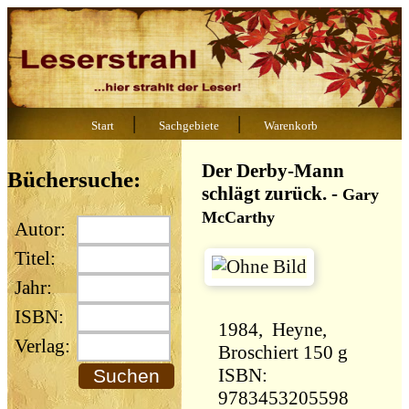
|
|
Start
Sachgebiete
Warenkorb
Der Derby-Mann
Büchersuche:
schlägt zurück.
-
Gary
McCarthy
Autor:
Titel:
Jahr:
ISBN:
1984, Heyne,
Verlag:
Broschiert 150 g
ISBN:
9783453205598