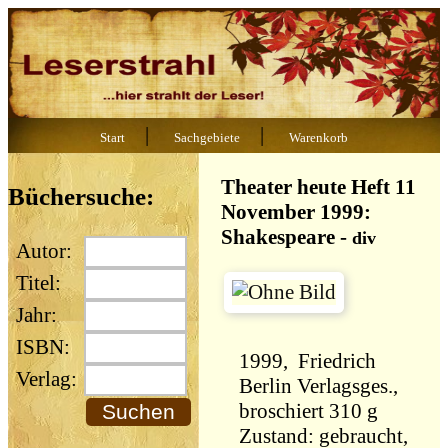
|
|
Start
Sachgebiete
Warenkorb
Theater heute Heft 11
Büchersuche:
November 1999:
Shakespeare
-
div
Autor:
Titel:
Jahr:
ISBN:
1999, Friedrich
Verlag:
Berlin Verlagsges.,
broschiert 310 g
Zustand: gebraucht,