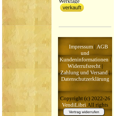
Werktage
verkauft
Impressum
|
AGB
und
Kundeninformationen
|
Widerrufsrecht
|
Zahlung und Versand
|
Datenschutzerklärung
Copyright (c) 2022-26
VendiLibri
All rights
reserved
Vertrag widerrufen