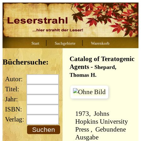
|
|
Start
Sachgebiete
Warenkorb
Catalog of Teratogenic
Büchersuche:
Agents
-
Shepard,
Thomas H.
Autor:
Titel:
Jahr:
ISBN:
1973, Johns
Verlag:
Hopkins University
Press , Gebundene
Ausgabe