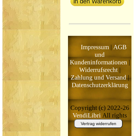
in den Warenkorb
Impressum
|
AGB
und
Kundeninformationen
|
Widerrufsrecht
|
Zahlung und Versand
|
Datenschutzerklärung
Copyright (c) 2022-26
VendiLibri
All rights
reserved
Vertrag widerrufen