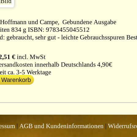
1999, Hoffmann und Campe, Gebundene Ausgabe
540 Seiten 834 g ISBN: 9783455045512
d: gebraucht, sehr gut - leichte Gebrauchsspuren Bes
2,51 €
incl. MwSt
ersandkosten
innerhalb Deutschlands 4,90€
eit ca. 3-5 Werktage
n Warenkorb
essum
|
AGB und Kundeninformationen
|
Widerrufsr