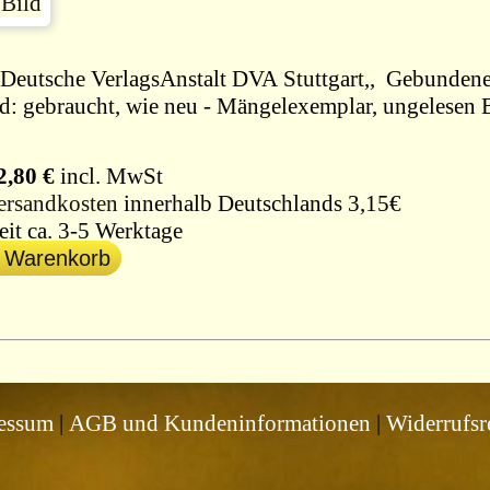
1972, Deutsche VerlagsAnstal
d: gebraucht, wie neu - Mängelexemplar, ungelesen B
2,80 €
incl. MwSt
ersandkosten
innerhalb Deutschlands 3,15€
eit ca. 3-5 Werktage
n Warenkorb
essum
|
AGB und Kundeninformationen
|
Widerrufsr