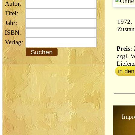
Autor:
Titel:
Jahr:
Zustan
ISBN:
Verlag:
Preis: 
zzgl.
V
Lieferz
in de
Impr