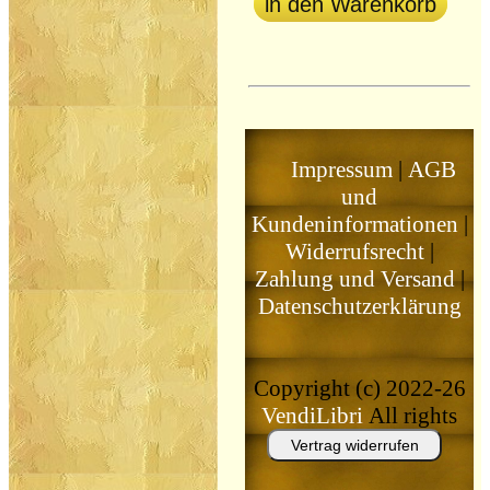
in den Warenkorb
Impressum
|
AGB
und
Kundeninformationen
|
Widerrufsrecht
|
Zahlung und Versand
|
Datenschutzerklärung
Copyright (c) 2022-26
VendiLibri
All rights
reserved
Vertrag widerrufen