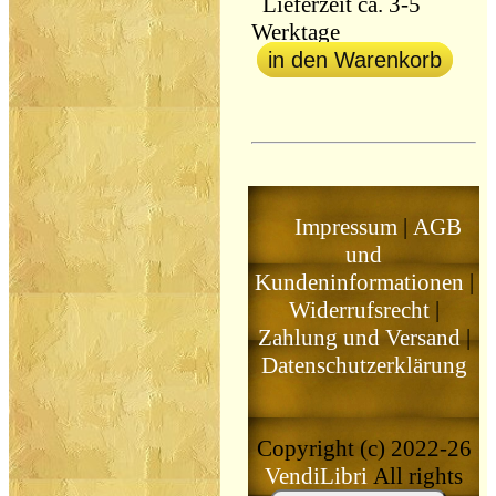
Lieferzeit ca. 3-5
Werktage
in den Warenkorb
Impressum
|
AGB
und
Kundeninformationen
|
Widerrufsrecht
|
Zahlung und Versand
|
Datenschutzerklärung
Copyright (c) 2022-26
VendiLibri
All rights