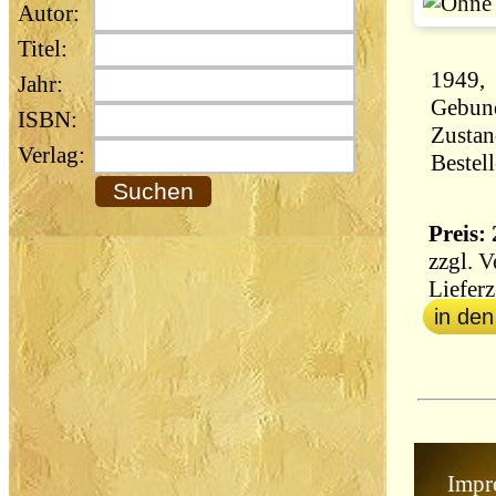
Autor:
Titel:
1949, 
Jahr:
Gebun
ISBN:
Zustan
Verlag:
Bestel
Preis: 
zzgl.
V
Lieferz
in de
Impr