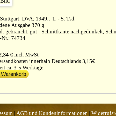
Stuttgart: DVA; 1949., 1. - 5. Tsd.
dene Ausgabe 370 g
d: gebraucht, gut - Schnittkante nachgedunkelt, Sch
l-Nr.: 74734
2,34 €
incl. MwSt
ersandkosten
innerhalb Deutschlands 3,15€
eit ca. 3-5 Werktage
n Warenkorb
essum
|
AGB und Kundeninformationen
|
Widerrufsr