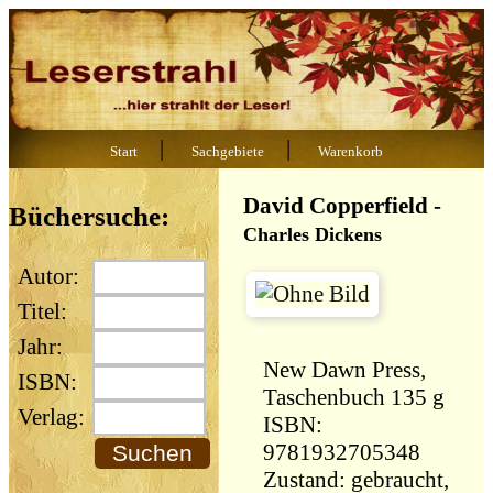
|
|
Start
Sachgebiete
Warenkorb
David Copperfield
-
Büchersuche:
Charles Dickens
Autor:
Titel:
Jahr:
New Dawn Press,
ISBN:
Taschenbuch 135 g
Verlag:
ISBN:
9781932705348
Zustand: gebraucht,