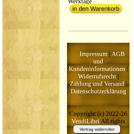
Werktage
in den Warenkorb
Impressum
|
AGB
und
Kundeninformationen
|
Widerrufsrecht
|
Zahlung und Versand
|
Datenschutzerklärung
Copyright (c) 2022-26
VendiLibri
All rights
reserved
Vertrag widerrufen