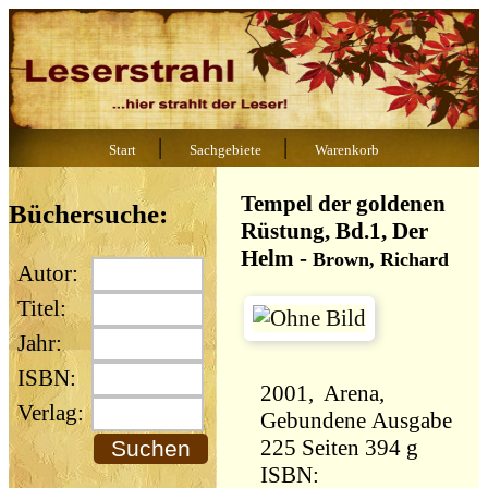
|
|
Start
Sachgebiete
Warenkorb
Tempel der goldenen
Büchersuche:
Rüstung, Bd.1, Der
Helm
-
Brown, Richard
Autor:
Titel:
Jahr:
ISBN:
2001, Arena,
Verlag:
Gebundene Ausgabe
225 Seiten 394 g
ISBN: