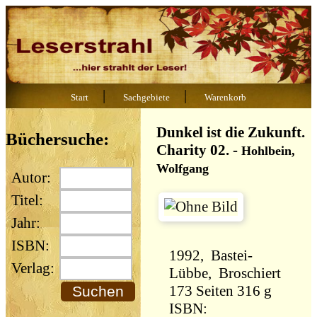
|
|
Start
Sachgebiete
Warenkorb
Dunkel ist die Zukunft.
Büchersuche:
Charity 02.
-
Hohlbein,
Wolfgang
Autor:
Titel:
Jahr:
ISBN:
1992, Bastei-
Verlag:
Lübbe, Broschiert
173 Seiten 316 g
ISBN: