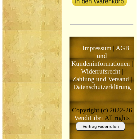
in den Warenkorb
Impressum
|
AGB
und
Kundeninformationen
|
Widerrufsrecht
|
Zahlung und Versand
|
Datenschutzerklärung
Copyright (c) 2022-26
VendiLibri
All rights
reserved
Vertrag widerrufen